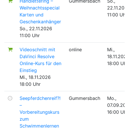
Handlettering –
Gummersbach
So.,
Weihnachtsspecial
22.11.202
Karten und
11:00 Uhr
Geschenkanhänger
So., 22.11.2026
11:00 Uhr
Videoschnitt mit
online
Mi.,
DaVinci Resolve
18.11.202
Online-Kurs für den
18:00 Uhr
Einstieg
Mi., 18.11.2026
18:00 Uhr
Seepferdchenreif?!
Gummersbach
Mo.,
–
07.09.20
Vorbereitungskurs
16:00 Uhr
zum
Schwimmenlernen