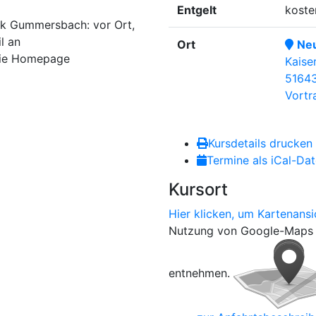
Entgelt
koste
ek Gummersbach: vor Ort,
l an
Ort
Ne
die Homepage
Kaiser
5164
Vortr
Kursdetails drucken
Termine als iCal-Dat
Kursort
Hier klicken, um Kartenansi
Nutzung von Google-Maps 
entnehmen.