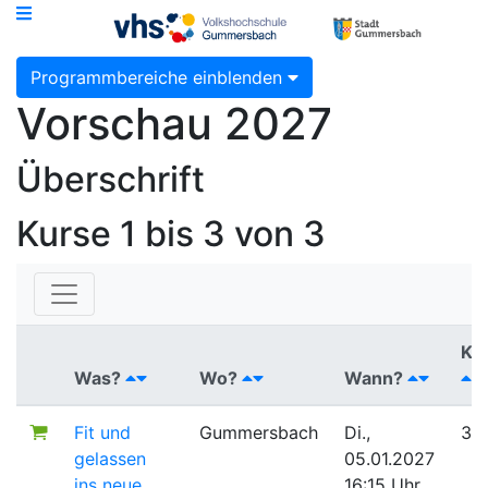
Programmbereiche einblenden
Vorschau 2027
Überschrift
Kurse
1 bis 3 von 3
Ku
Was?
Wo?
Wann?
Fit und
Gummersbach
Di.,
33
gelassen
05.01.2027
ins neue
16:15 Uhr