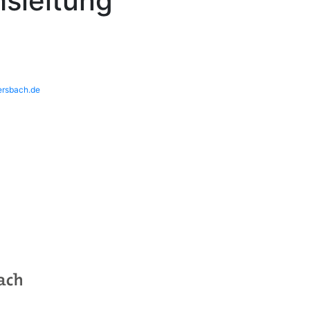
sleitung
rsbach.de
Programm
Aktuelles
Über uns
Service
Kontakt