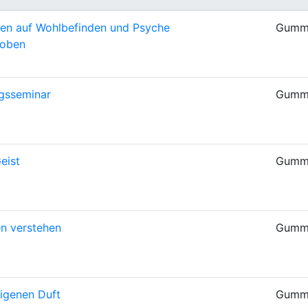
Ölen auf Wohlbefinden und Psyche
Gumm
roben
ngsseminar
Gumm
eist
Gumm
n verstehen
Gumm
eigenen Duft
Gumm