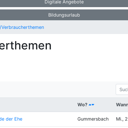
Digitale Angebote
Bildungsurlaub
/Verbraucherthemen
herthemen
Wo?
Wan
de der Ehe
Gummersbach
Mi., 