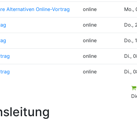
e Alternativen
Online-Vortrag
online
Mo., 
rag
online
Do.,
rag
online
Do., 
rtrag
online
Di., 
rtrag
online
Di., 
Di
sleitung