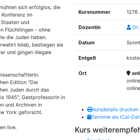
ühten sich erfolglos, die
Kursnummer
1276
r Konferenz im
8 Staaten und
Dozentin
Dr.
n Flüchtlingen - ohne
le die Juden haben.
Datum
Sonnt
erwehrt blieb, bestiegen sie
er und gingen illegale
Entgelt
koste
Ort
onl
issenschaftlerin.
onlin
chen Edition "Die
onlin
hen Juden durch das
is 1945", Gastprofessorin in
en und Archiven in
Kursdetails drucken
ew York geforscht.
Termine als iCal-Dat
en live.
Kurs weiterempfe